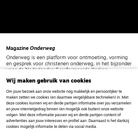
Magazine
Onderweg
Onderweg is een platform voor ontmoeting, vorming
en gesprek voor christenen onderweg, in het bijzonder
voor de Nederlandse Gereformeerde Kerken.
Wij maken gebruik van cookies
Magazine
Onderweg
Om jouw bezoek aan onze website nóg makkelijk en persoonlijker te
Kvk-nummer 33277063
maken zetten we cookies (en daarmee vergelijkbare technieken) in. Met
deze cookies kunnen wij en derde partijen informatie over jou verzamelen
NL46 INGB 0117 5827 86
en jouw internetgedrag binnen (en mogelijk ook buiten) onze website
info@onderwegonline.nl
volgen. Met deze informatie passen wij en derde partijen content of
advertenties aan jouw interesses en profiel aan. Daarnaast is het dankzij
cookies mogelijk informatie te delen via social media.