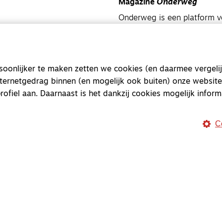
Magazine
Onderweg
Onderweg is een platform v
onderweg, in het bijzonder
Magazine
Onderweg
onlijker te maken zetten we cookies (en daarmee vergelij
Kvk-nummer 33277063
nternetgedrag binnen (en mogelijk ook buiten) onze website
NL46 INGB 0117 5827 86
rofiel aan. Daarnaast is het dankzij cookies mogelijk inform
info@onderwegonline.nl
C