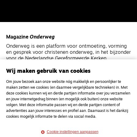
Magazine
Onderweg
Onderweg is een platform voor ontmoeting, vorming
en gesprek voor christenen onderweg, in het bijzonder
voor de Nederlandse Gereformeerde Kerken.
Wij maken gebruik van cookies
Magazine
Onderweg
Om jouw bezoek aan onze website nóg makkelijk en persoonlijker te
Kvk-nummer 33277063
maken zetten we cookies (en daarmee vergelijkbare technieken) in. Met
NL46 INGB 0117 5827 86
deze cookies kunnen wij en derde partijen informatie over jou verzamelen
en jouw internetgedrag binnen (en mogelijk ook buiten) onze website
info@onderwegonline.nl
volgen. Met deze informatie passen wij en derde partijen content of
advertenties aan jouw interesses en profiel aan. Daarnaast is het dankzij
cookies mogelijk informatie te delen via social media.
Cookie instellingen aanpassen