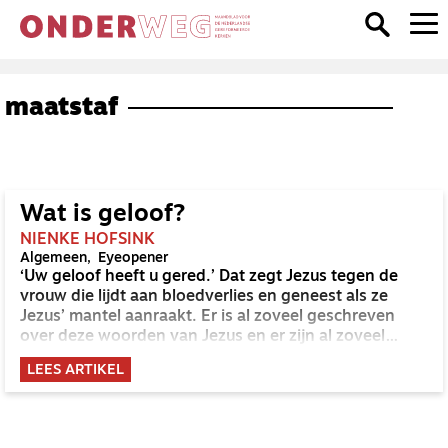
maatstaf
Wat is geloof?
NIENKE HOFSINK
Algemeen
Eyeopener
‘Uw geloof heeft u gered.’ Dat zegt Jezus tegen de
vrouw die lijdt aan bloedverlies en geneest als ze
Jezus’ mantel aanraakt. Er is al zoveel geschreven
over deze woorden van Jezus en er zijn al zoveel
pijnlijke dingen over gezegd. Als je niet geneest, moet
LEES ARTIKEL
je dan meer geloven, beter geloven, anders geloven?