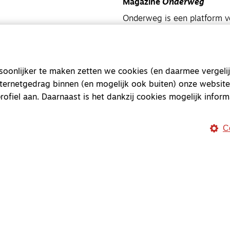
Magazine
Onderweg
Onderweg is een platform v
onderweg, in het bijzonder
Magazine
Onderweg
onlijker te maken zetten we cookies (en daarmee vergelij
Kvk-nummer 33277063
nternetgedrag binnen (en mogelijk ook buiten) onze website
NL46 INGB 0117 5827 86
rofiel aan. Daarnaast is het dankzij cookies mogelijk inform
info@onderwegonline.nl
C