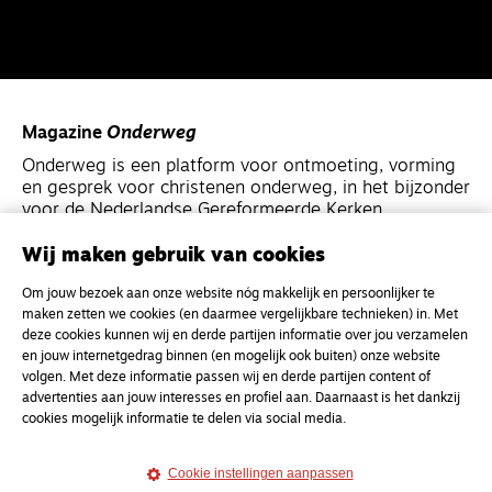
Magazine
Onderweg
Onderweg is een platform voor ontmoeting, vorming
en gesprek voor christenen onderweg, in het bijzonder
voor de Nederlandse Gereformeerde Kerken.
Wij maken gebruik van cookies
Magazine
Onderweg
Om jouw bezoek aan onze website nóg makkelijk en persoonlijker te
Kvk-nummer 33277063
maken zetten we cookies (en daarmee vergelijkbare technieken) in. Met
NL46 INGB 0117 5827 86
deze cookies kunnen wij en derde partijen informatie over jou verzamelen
en jouw internetgedrag binnen (en mogelijk ook buiten) onze website
info@onderwegonline.nl
volgen. Met deze informatie passen wij en derde partijen content of
advertenties aan jouw interesses en profiel aan. Daarnaast is het dankzij
cookies mogelijk informatie te delen via social media.
Cookie instellingen aanpassen