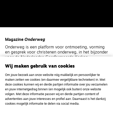
Magazine
Onderweg
Onderweg is een platform voor ontmoeting, vorming
en gesprek voor christenen onderweg, in het bijzonder
voor de Nederlandse Gereformeerde Kerken.
Wij maken gebruik van cookies
Magazine
Onderweg
Om jouw bezoek aan onze website nóg makkelijk en persoonlijker te
Kvk-nummer 33277063
maken zetten we cookies (en daarmee vergelijkbare technieken) in. Met
deze cookies kunnen wij en derde partijen informatie over jou verzamelen
NL46 INGB 0117 5827 86
en jouw internetgedrag binnen (en mogelijk ook buiten) onze website
info@onderwegonline.nl
volgen. Met deze informatie passen wij en derde partijen content of
advertenties aan jouw interesses en profiel aan. Daarnaast is het dankzij
cookies mogelijk informatie te delen via social media.