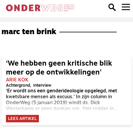
marc ten brink
‘We hebben geen kritische blik
meer op de ontwikkelingen’
ARIE KOK
Achtergrond
Interview
‘Er wordt ons een genderideologie opgelegd, met
kwetsbare mensen als excuus.’ In zijn column in
OnderWeg (5 januari 2019) windt ds. Dick
Westerkamp er geen doekjes om. ‘Het snijden in
gezonde lichamen is een dwaalweg.’ Marc ten Brink
LEES ARTIKEL
uit ‘t Harde, pastor van gelovige transgenders, voelde
zich onaangenaam getroffen. De twee gaan in
gesprek.