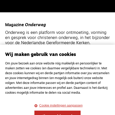
Magazine
Onderweg
Onderweg is een platform voor ontmoeting, vorming
en gesprek voor christenen onderweg, in het bijzonder
voor de Nederlandse Gereformeerde Kerken.
Wij maken gebruik van cookies
Magazine
Onderweg
Om jouw bezoek aan onze website nóg makkelijk en persoonlijker te
Kvk-nummer 33277063
maken zetten we cookies (en daarmee vergelijkbare technieken) in. Met
NL46 INGB 0117 5827 86
deze cookies kunnen wij en derde partijen informatie over jou verzamelen
en jouw internetgedrag binnen (en mogelijk ook buiten) onze website
info@onderwegonline.nl
volgen. Met deze informatie passen wij en derde partijen content of
advertenties aan jouw interesses en profiel aan. Daarnaast is het dankzij
cookies mogelijk informatie te delen via social media.
Cookie instellingen aanpassen