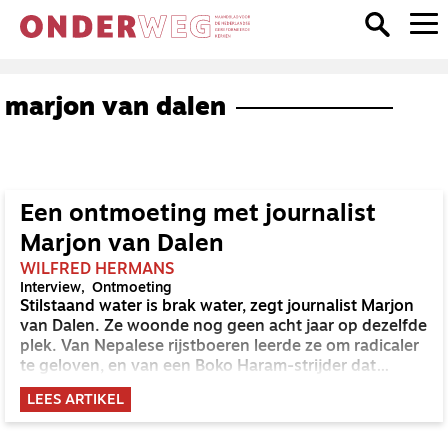
marjon van dalen
Een ontmoeting met journalist
Marjon van Dalen
WILFRED HERMANS
Interview
Ontmoeting
Stilstaand water is brak water, zegt journalist Marjon
van Dalen. Ze woonde nog geen acht jaar op dezelfde
plek. Van Nepalese rijstboeren leerde ze om radicaler
te geloven, en van een Boko Haram-strijder dat
mensen meer op elkaar lijken dan we soms zouden
LEES ARTIKEL
willen. ‘Ik zou niet voor mezelf instaan als ik
gekidnapt, gedrogeerd en gebrainwasht zou worden.’