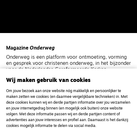
Magazine
Onderweg
Onderweg is een platform voor ontmoeting, vorming
en gesprek voor christenen onderweg, in het bijzonder
voor de Nederlandse Gereformeerde Kerken.
Wij maken gebruik van cookies
Magazine
Onderweg
Om jouw bezoek aan onze website nóg makkelijk en persoonlijker te
Kvk-nummer 33277063
maken zetten we cookies (en daarmee vergelijkbare technieken) in. Met
deze cookies kunnen wij en derde partijen informatie over jou verzamelen
NL46 INGB 0117 5827 86
en jouw internetgedrag binnen (en mogelijk ook buiten) onze website
info@onderwegonline.nl
volgen. Met deze informatie passen wij en derde partijen content of
advertenties aan jouw interesses en profiel aan. Daarnaast is het dankzij
cookies mogelijk informatie te delen via social media.