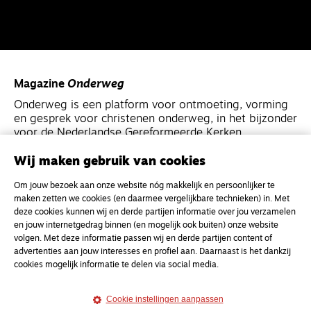
Magazine
Onderweg
Onderweg is een platform voor ontmoeting, vorming
en gesprek voor christenen onderweg, in het bijzonder
voor de Nederlandse Gereformeerde Kerken.
Wij maken gebruik van cookies
Magazine
Onderweg
Om jouw bezoek aan onze website nóg makkelijk en persoonlijker te
Kvk-nummer 33277063
maken zetten we cookies (en daarmee vergelijkbare technieken) in. Met
NL46 INGB 0117 5827 86
deze cookies kunnen wij en derde partijen informatie over jou verzamelen
en jouw internetgedrag binnen (en mogelijk ook buiten) onze website
info@onderwegonline.nl
volgen. Met deze informatie passen wij en derde partijen content of
advertenties aan jouw interesses en profiel aan. Daarnaast is het dankzij
cookies mogelijk informatie te delen via social media.
Cookie instellingen aanpassen