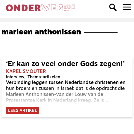
marleen anthonissen
‘Er kan zo veel onder Gods zegen!’
KAREL SMOUTER
Interview
Thema-artikelen
Verbinding leggen tussen Nederlandse christenen en
hun broers en zussen in Israël: dat is de opdracht die
Marleen Anthonissen-van der Louw van de
Protestantse Kerk in Nederland kreeg. Ze is
uitgezonden door Kerk in Actie en werkt in de
LEES ARTIKEL
Redeemer Church in Jeruzalem. Hoe is het om te
leven en te werken in Jeruzalem? En hoe kijkt zij aan
tegen de verzoening tussen Joden en Palestijnen?