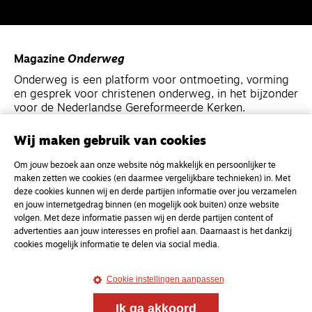
Magazine
Onderweg
Onderweg is een platform voor ontmoeting, vorming
en gesprek voor christenen onderweg, in het bijzonder
voor de Nederlandse Gereformeerde Kerken.
Wij maken gebruik van cookies
Magazine
Onderweg
Kvk-nummer 33277063
Om jouw bezoek aan onze website nóg makkelijk en persoonlijker te
maken zetten we cookies (en daarmee vergelijkbare technieken) in. Met
NL46 INGB 0117 5827 86
deze cookies kunnen wij en derde partijen informatie over jou verzamelen
en jouw internetgedrag binnen (en mogelijk ook buiten) onze website
info@onderwegonline.nl
volgen. Met deze informatie passen wij en derde partijen content of
advertenties aan jouw interesses en profiel aan. Daarnaast is het dankzij
cookies mogelijk informatie te delen via social media.
Cookie instellingen aanpassen
Ik ga akkoord