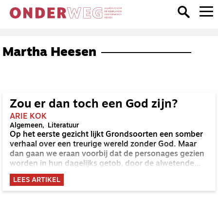
Martha Heesen
Zou er dan toch een God zijn?
ARIE KOK
Algemeen
Literatuur
Op het eerste gezicht lijkt Grondsoorten een somber
verhaal over een treurige wereld zonder God. Maar
dan gaan we eraan voorbij dat de personages gezien
worden in hun dagelijks getob, door de alwetende
verteller en door de lezer. En dat er een Desirée is, die
LEES ARTIKEL
vanzelfsprekend en onbaatzuchtig zorgt voor haar
gasten. Zou er dan toch een God zijn?