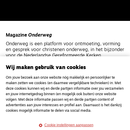
Magazine
Onderweg
Onderweg is een platform voor ontmoeting, vorming
en gesprek voor christenen onderweg, in het bijzonder
voor de Nederlandse Gereformeerde Kerken.
Wij maken gebruik van cookies
Magazine
Onderweg
Om jouw bezoek aan onze website nóg makkelijk en persoonlijker te
Kvk-nummer 33277063
maken zetten we cookies (en daarmee vergelijkbare technieken) in. Met
NL46 INGB 0117 5827 86
deze cookies kunnen wij en derde partijen informatie over jou verzamelen
en jouw internetgedrag binnen (en mogelijk ook buiten) onze website
info@onderwegonline.nl
volgen. Met deze informatie passen wij en derde partijen content of
advertenties aan jouw interesses en profiel aan. Daarnaast is het dankzij
cookies mogelijk informatie te delen via social media.
Cookie instellingen aanpassen