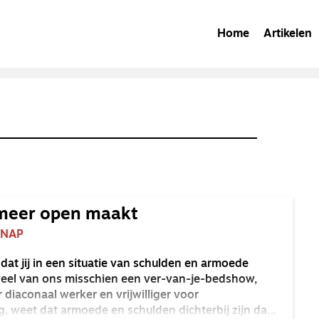
Home
Artikelen
t meer open maakt
-NAP
dat jij in een situatie van schulden en armoede
r veel van ons misschien een ver-van-je-bedshow,
 diaconaal werker en vrijwilliger voor
, weet dat armoede en schulden dichterbij zijn dan