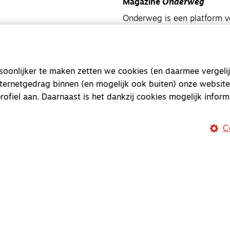
Magazine
Onderweg
Onderweg is een platform v
onderweg, in het bijzonder
Magazine
Onderweg
onlijker te maken zetten we cookies (en daarmee vergelij
Kvk-nummer 33277063
nternetgedrag binnen (en mogelijk ook buiten) onze website
NL46 INGB 0117 5827 86
rofiel aan. Daarnaast is het dankzij cookies mogelijk inform
info@onderwegonline.nl
C