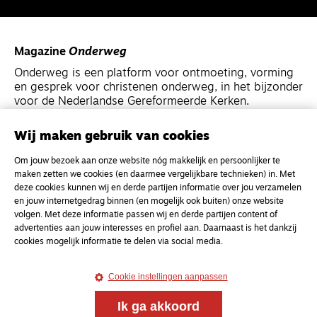
Magazine
Onderweg
Onderweg is een platform voor ontmoeting, vorming
en gesprek voor christenen onderweg, in het bijzonder
voor de Nederlandse Gereformeerde Kerken.
Wij maken gebruik van cookies
Magazine
Onderweg
Kvk-nummer 33277063
Om jouw bezoek aan onze website nóg makkelijk en persoonlijker te
maken zetten we cookies (en daarmee vergelijkbare technieken) in. Met
NL46 INGB 0117 5827 86
deze cookies kunnen wij en derde partijen informatie over jou verzamelen
info@onderwegonline.nl
en jouw internetgedrag binnen (en mogelijk ook buiten) onze website
volgen. Met deze informatie passen wij en derde partijen content of
advertenties aan jouw interesses en profiel aan. Daarnaast is het dankzij
cookies mogelijk informatie te delen via social media.
Cookie instellingen aanpassen
Ik ga akkoord