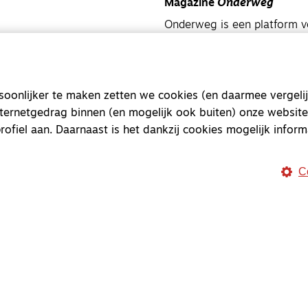
Magazine
Onderweg
Onderweg is een platform v
onderweg, in het bijzonder
Magazine
Onderweg
onlijker te maken zetten we cookies (en daarmee vergelij
Kvk-nummer 33277063
nternetgedrag binnen (en mogelijk ook buiten) onze website
NL46 INGB 0117 5827 86
rofiel aan. Daarnaast is het dankzij cookies mogelijk inform
info@onderwegonline.nl
C