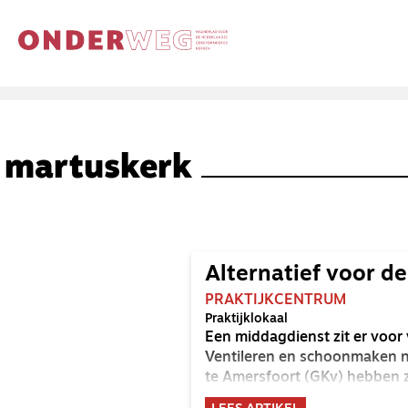
martuskerk
Alternatief voor d
PRAKTIJKCENTRUM
Praktijklokaal
Een middagdienst zit er voor
Ventileren en schoonmaken na
te Amersfoort (GKv) hebben z