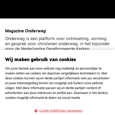
Magazine
Onderweg
Onderweg is een platform voor ontmoeting, vorming
en gesprek voor christenen onderweg, in het bijzonder
voor de Nederlandse Gereformeerde Kerken.
Wij maken gebruik van cookies
Magazine
Onderweg
Om jouw bezoek aan onze website nóg makkelijk en persoonlijker te
Kvk-nummer 33277063
maken zetten we cookies (en daarmee vergelijkbare technieken) in. Met
NL46 INGB 0117 5827 86
deze cookies kunnen wij en derde partijen informatie over jou verzamelen
en jouw internetgedrag binnen (en mogelijk ook buiten) onze website
info@onderwegonline.nl
volgen. Met deze informatie passen wij en derde partijen content of
advertenties aan jouw interesses en profiel aan. Daarnaast is het dankzij
cookies mogelijk informatie te delen via social media.
Cookie instellingen aanpassen