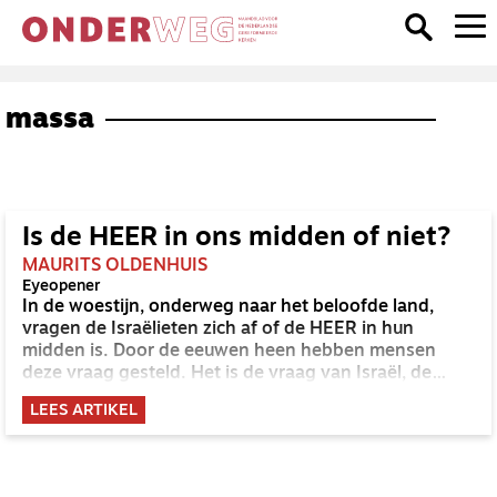
massa
Is de HEER in ons midden of niet?
MAURITS OLDENHUIS
Eyeopener
In de woestijn, onderweg naar het beloofde land,
vragen de Israëlieten zich af of de HEER in hun
midden is. Door de eeuwen heen hebben mensen
deze vraag gesteld. Het is de vraag van Israël, de
vraag van onze mensengeschiedenis, en soms ook de
LEES ARTIKEL
vraag van ons leven nu. Is de Heer er echt, of zegt Hij
maar wat? En als Hij in ons midden is, waaraan
merken wij dat dan?