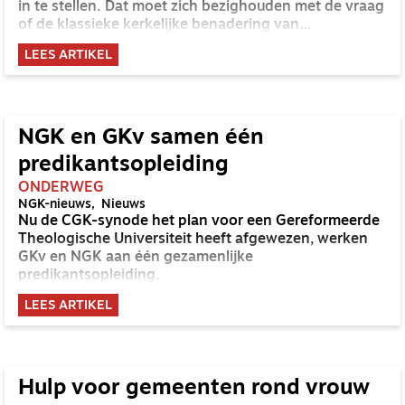
in te stellen. Dat moet zich bezighouden met de vraag
of de klassieke kerkelijke benadering van
homoseksualiteit, waarin homoseksuele relaties
LEES ARTIKEL
worden afgewezen, moet worden bijgesteld.
NGK en GKv samen één
predikantsopleiding
ONDERWEG
NGK-nieuws
Nieuws
Nu de CGK-synode het plan voor een Gereformeerde
Theologische Universiteit heeft afgewezen, werken
GKv en NGK aan één gezamenlijke
predikantsopleiding.
LEES ARTIKEL
Hulp voor gemeenten rond vrouw