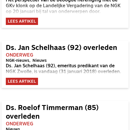
Het perspectief van de beoogde hereniging met de
GKv klonk op de Landelijke Vergadering van de NGK
op 20 januari bij tal van onderwerpen door.
LEES ARTIKEL
Ds. Jan Schelhaas (92) overleden
ONDERWEG
NGK-nieuws
Nieuws
Ds. Jan Schelhaas (92), emeritus predikant van de
NGK Zwolle, is vandaag (31 januari 2018) overleden.
LEES ARTIKEL
Ds. Roelof Timmerman (85)
overleden
ONDERWEG
Nieuws