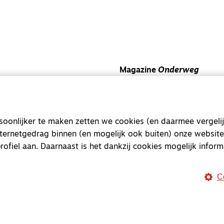
Magazine
Onderweg
Onderweg is een platform v
onderweg, in het bijzonder
onlijker te maken zetten we cookies (en daarmee vergelij
Magazine
Onderweg
nternetgedrag binnen (en mogelijk ook buiten) onze website
Kvk-nummer 33277063
rofiel aan. Daarnaast is het dankzij cookies mogelijk inform
NL46 INGB 0117 5827 86
info@onderwegonline.nl
C