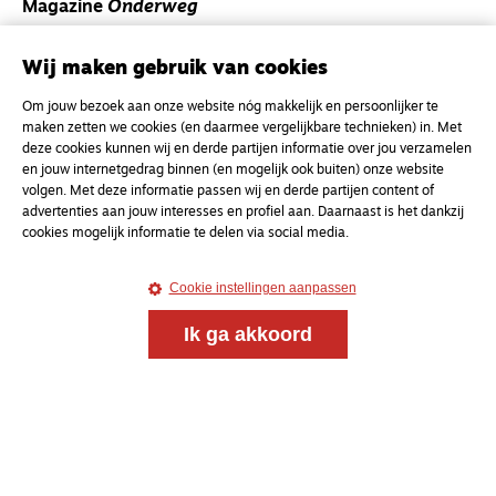
Magazine
Onderweg
Onderweg is een platform voor ontmoeting, vorming
en gesprek voor christenen onderweg, in het bijzonder
Wij maken gebruik van cookies
voor de Nederlandse Gereformeerde Kerken.
Om jouw bezoek aan onze website nóg makkelijk en persoonlijker te
maken zetten we cookies (en daarmee vergelijkbare technieken) in. Met
Magazine
Onderweg
deze cookies kunnen wij en derde partijen informatie over jou verzamelen
en jouw internetgedrag binnen (en mogelijk ook buiten) onze website
Kvk-nummer 33277063
volgen. Met deze informatie passen wij en derde partijen content of
NL46 INGB 0117 5827 86
advertenties aan jouw interesses en profiel aan. Daarnaast is het dankzij
cookies mogelijk informatie te delen via social media.
info@onderwegonline.nl
Cookie instellingen aanpassen
Ik ga akkoord
© 2021 - 2026 Magazine
Onderweg