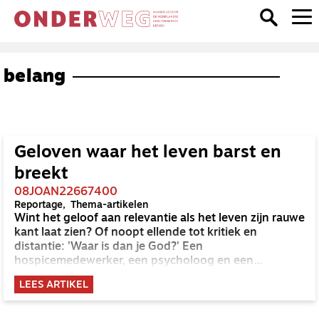
belang
Geloven waar het leven barst en
breekt
08JOAN22667400
Reportage
Thema-artikelen
Wint het geloof aan relevantie als het leven zijn rauwe
kant laat zien? Of noopt ellende tot kritiek en
distantie: 'Waar is dan je God?' Een
hospicemedewerker, een psycholoog en een
predikant vertellen hoe het geloof zich in de context
LEES ARTIKEL
waarin ze werken laat gelden. Maar ook hoe
vraagtekens blijven staan.