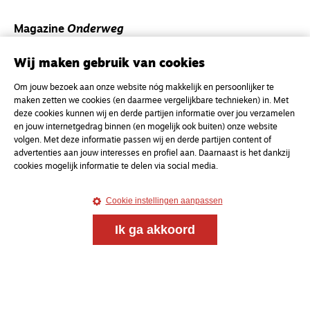
Magazine
Onderweg
Onderweg is een platform voor ontmoeting, vorming
Wij maken gebruik van cookies
en gesprek voor christenen onderweg, in het bijzonder
voor de Nederlandse Gereformeerde Kerken.
Om jouw bezoek aan onze website nóg makkelijk en persoonlijker te
maken zetten we cookies (en daarmee vergelijkbare technieken) in. Met
Magazine
Onderweg
deze cookies kunnen wij en derde partijen informatie over jou verzamelen
en jouw internetgedrag binnen (en mogelijk ook buiten) onze website
Kvk-nummer 33277063
volgen. Met deze informatie passen wij en derde partijen content of
advertenties aan jouw interesses en profiel aan. Daarnaast is het dankzij
NL46 INGB 0117 5827 86
cookies mogelijk informatie te delen via social media.
info@onderwegonline.nl
Cookie instellingen aanpassen
Ik ga akkoord