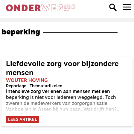
beperking
Liefdevolle zorg voor bijzondere
mensen
WOUTER HOVING
Reportage
Thema-artikelen
Intensieve zorg verlenen aan mensen met een
beperking is niet voor iedereen weggelegd. Toch
zweren de medewerkers van zorgorganisatie
Vanboeijen in Assen bij hun baan. Wat drijft hen?
‘Elke persoon is zijn eigen puzzeltje.’
LEES ARTIKEL