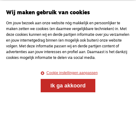
Onderweg is een platform voor ontmoeting, vorming
en gesprek voor christenen onderweg, in het bijzonder
Wij maken gebruik van cookies
voor de Nederlandse Gereformeerde Kerken.
Om jouw bezoek aan onze website nóg makkelijk en persoonlijker te
maken zetten we cookies (en daarmee vergelijkbare technieken) in. Met
Magazine
Onderweg
deze cookies kunnen wij en derde partijen informatie over jou verzamelen
Kvk-nummer 33277063
en jouw internetgedrag binnen (en mogelijk ook buiten) onze website
volgen. Met deze informatie passen wij en derde partijen content of
NL46 INGB 0117 5827 86
advertenties aan jouw interesses en profiel aan. Daarnaast is het dankzij
cookies mogelijk informatie te delen via social media.
info@onderwegonline.nl
Cookie instellingen aanpassen
Ik ga akkoord
© 2021 - 2026 Magazine
Onderweg
Algemene voorwaarden
Webdesign:
Bredewold