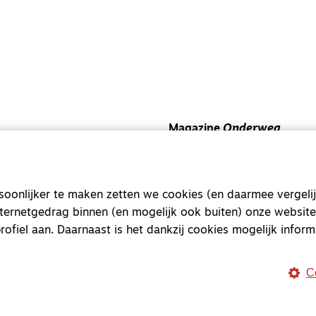
Magazine
Onderweg
Onderweg is een platform v
onderweg, in het bijzonder
onlijker te maken zetten we cookies (en daarmee vergelij
Magazine
Onderweg
nternetgedrag binnen (en mogelijk ook buiten) onze website
Kvk-nummer 33277063
rofiel aan. Daarnaast is het dankzij cookies mogelijk inform
NL46 INGB 0117 5827 86
C
info@onderwegonline.nl