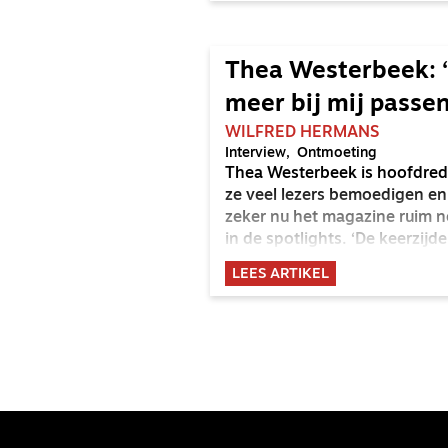
Thea Westerbeek: ‘
meer bij mij passen
WILFRED HERMANS
Interview
Ontmoeting
Thea Westerbeek is hoofdreda
ze veel lezers bemoedigen en
zeker nu het magazine ruim ne
in de spotlights. ‘De keerzij
talenten begraaft.’
LEES ARTIKEL