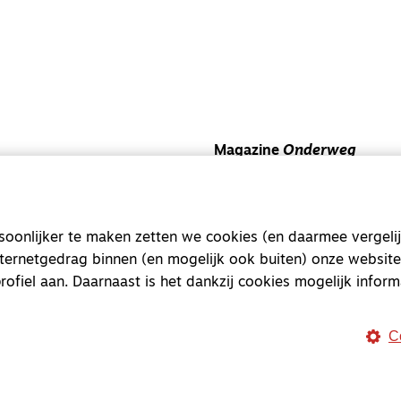
Magazine
Onderweg
Onderweg is een platform v
onderweg, in het bijzonder
onlijker te maken zetten we cookies (en daarmee vergelij
Magazine
Onderweg
nternetgedrag binnen (en mogelijk ook buiten) onze website
Kvk-nummer 33277063
rofiel aan. Daarnaast is het dankzij cookies mogelijk inform
NL46 INGB 0117 5827 86
info@onderwegonline.nl
C