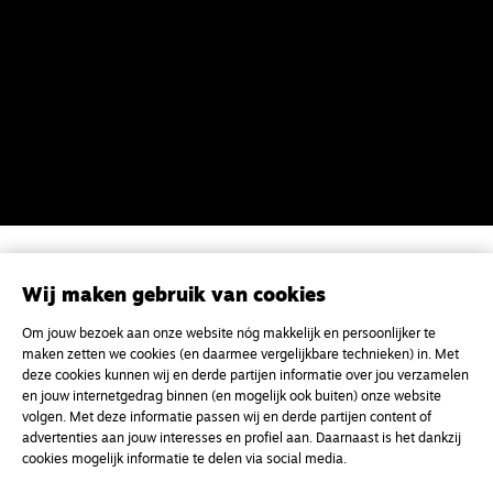
Magazine
Onderweg
Wij maken gebruik van cookies
Onderweg is een platform voor ontmoeting, vorming
en gesprek voor christenen onderweg, in het bijzonder
Om jouw bezoek aan onze website nóg makkelijk en persoonlijker te
voor de Nederlandse Gereformeerde Kerken.
maken zetten we cookies (en daarmee vergelijkbare technieken) in. Met
deze cookies kunnen wij en derde partijen informatie over jou verzamelen
en jouw internetgedrag binnen (en mogelijk ook buiten) onze website
Magazine
Onderweg
volgen. Met deze informatie passen wij en derde partijen content of
advertenties aan jouw interesses en profiel aan. Daarnaast is het dankzij
Kvk-nummer 33277063
cookies mogelijk informatie te delen via social media.
NL46 INGB 0117 5827 86