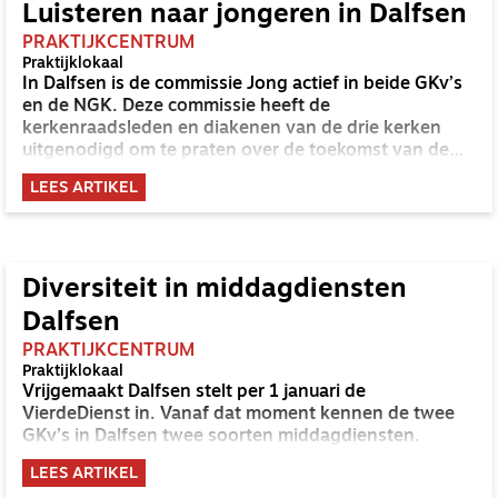
Luisteren naar jongeren in Dalfsen
PRAKTIJKCENTRUM
Praktijklokaal
In Dalfsen is de commissie Jong actief in beide GKv’s
en de NGK. Deze commissie heeft de
kerkenraadsleden en diakenen van de drie kerken
uitgenodigd om te praten over de toekomst van de
kerk en vooral ook om te luisteren naar wat jongeren
LEES ARTIKEL
daarover te vertellen hebben.
Diversiteit in middagdiensten
Dalfsen
PRAKTIJKCENTRUM
Praktijklokaal
Vrijgemaakt Dalfsen stelt per 1 januari de
VierdeDienst in. Vanaf dat moment kennen de twee
GKv’s in Dalfsen twee soorten middagdiensten.
LEES ARTIKEL