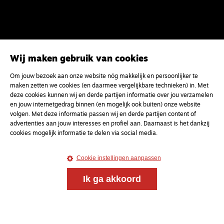
Wij maken gebruik van cookies
Om jouw bezoek aan onze website nóg makkelijk en persoonlijker te
Magazine
Onderweg
maken zetten we cookies (en daarmee vergelijkbare technieken) in. Met
deze cookies kunnen wij en derde partijen informatie over jou verzamelen
Onderweg is een platform voor ontmoeting, vorming
en jouw internetgedrag binnen (en mogelijk ook buiten) onze website
en gesprek voor christenen onderweg, in het bijzonder
volgen. Met deze informatie passen wij en derde partijen content of
voor de Nederlandse Gereformeerde Kerken.
advertenties aan jouw interesses en profiel aan. Daarnaast is het dankzij
cookies mogelijk informatie te delen via social media.
Magazine
Onderweg
Kvk-nummer 33277063
Cookie instellingen aanpassen
NL46 INGB 0117 5827 86
Ik ga akkoord
info@onderwegonline.nl