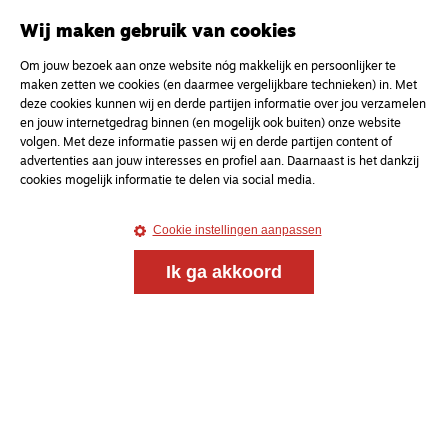
Onderweg is een platform voor ontmoeting, vorming
en gesprek voor christenen onderweg, in het bijzonder
Wij maken gebruik van cookies
voor de Nederlandse Gereformeerde Kerken.
Om jouw bezoek aan onze website nóg makkelijk en persoonlijker te
maken zetten we cookies (en daarmee vergelijkbare technieken) in. Met
Magazine
Onderweg
deze cookies kunnen wij en derde partijen informatie over jou verzamelen
Kvk-nummer 33277063
en jouw internetgedrag binnen (en mogelijk ook buiten) onze website
volgen. Met deze informatie passen wij en derde partijen content of
NL46 INGB 0117 5827 86
advertenties aan jouw interesses en profiel aan. Daarnaast is het dankzij
info@onderwegonline.nl
cookies mogelijk informatie te delen via social media.
Cookie instellingen aanpassen
Ik ga akkoord
© 2021 - 2026 Magazine
Onderweg
Algemene voorwaarden
Webdesign:
Bredewold