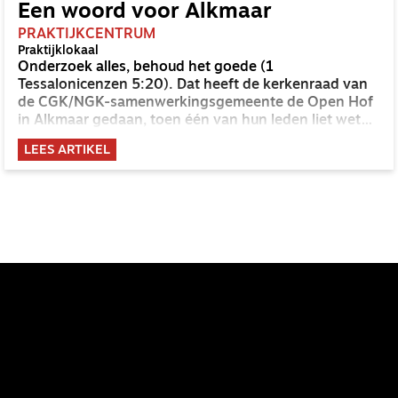
Een woord voor Alkmaar
PRAKTIJKCENTRUM
Praktijklokaal
Onderzoek alles, behoud het goede (1
Tessalonicenzen 5:20). Dat heeft de kerkenraad van
de CGK/NGK-samenwerkingsgemeente de Open Hof
in Alkmaar gedaan, toen één van hun leden liet weten
dat hij een speciaal woord voor de gemeente – ‘een
LEES ARTIKEL
boodschap van de Heer’ – gekregen had.