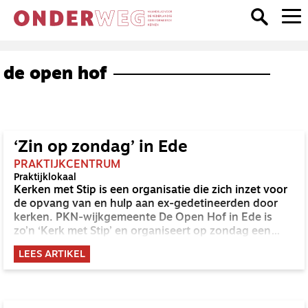
de open hof
‘Zin op zondag’ in Ede
PRAKTIJKCENTRUM
Praktijklokaal
Kerken met Stip is een organisatie die zich inzet voor
de opvang van en hulp aan ex-gedetineerden door
kerken. PKN-wijkgemeente De Open Hof in Ede is
zo’n ‘Kerk met Stip’ en organiseert op zondag een
speciaal project, Zin op Zondag.
LEES ARTIKEL