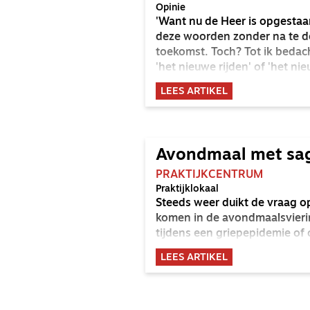
Opinie
'Want nu de Heer is opgestaa
deze woorden zonder na te de
toekomst. Toch? Tot ik bedac
'het nieuwe rijden' of 'het nie
Wat zou dat voor ons beteken
LEES ARTIKEL
Avondmaal met sag
PRAKTIJKCENTRUM
Praktijklokaal
Steeds weer duikt de vraag 
komen in de avondmaalsvierin
tijdens een griepepidemie of
LEES ARTIKEL