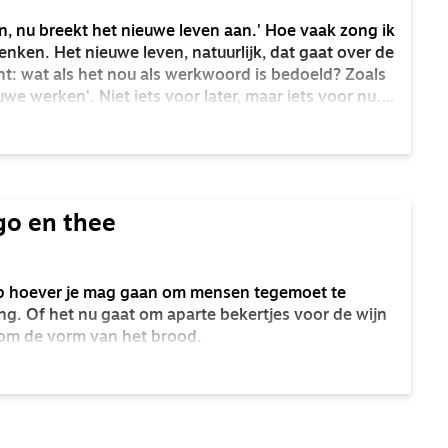
n, nu breekt het nieuwe leven aan.' Hoe vaak zong ik
nken. Het nieuwe leven, natuurlijk, dat gaat over de
ht: wat als het nou als werkwoord is bedoeld? Zoals
uwe werken'. Niet iets voor later, maar iets voor nu.
en? En wat is de plek van vreugde en lijden daarin?
o en thee
op hoever je mag gaan om mensen tegemoet te
g. Of het nu gaat om aparte bekertjes voor de wijn
 om de vorm van het brood.