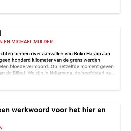
m?
d
N EN MICHAEL MULDER
richten binnen over aanvallen van Boko Haram aan
 geen honderd kilometer van de grens werden
oelen bloede vermoord. Op hetzelfde moment geven
 van de Bijbel. We zijn in Ndjamena, de hoofdstad van
gische hogeschool Shalom, waar predikanten uit acht
ad worden opgeleid.
een werkwoord voor het hier en
N