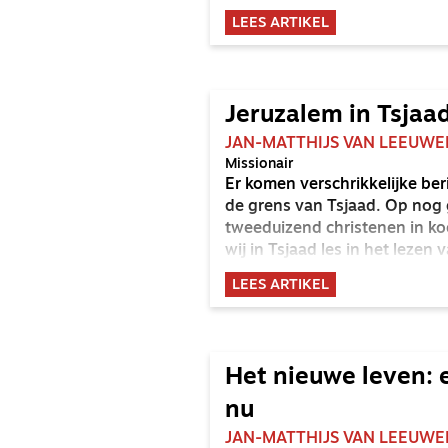
verschillende contexten vor
LEES ARTIKEL
Jeruzalem in Tsjaa
JAN-MATTHIJS VAN LEEUWE
Missionair
Er komen verschrikkelijke be
de grens van Tsjaad. Op nog
tweeduizend christenen in k
wij in Tsjaad les in het lezen
Tsjaad. Daar staat de theolo
LEES ARTIKEL
verschillende kerken in Tsja
Het nieuwe leven: 
nu
JAN-MATTHIJS VAN LEEUWE