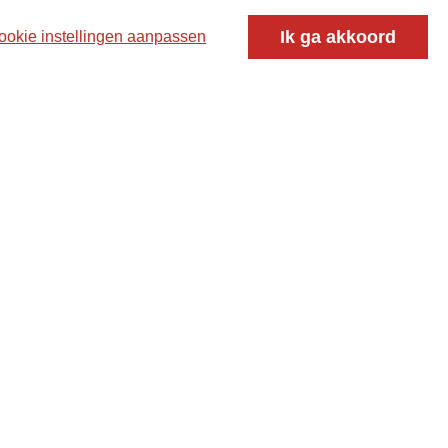
oor ontmoeting, vorming en gesprek voor christenen
Ik ga akkoord
ookie instellingen aanpassen
 voor de Nederlandse Gereformeerde Kerken.