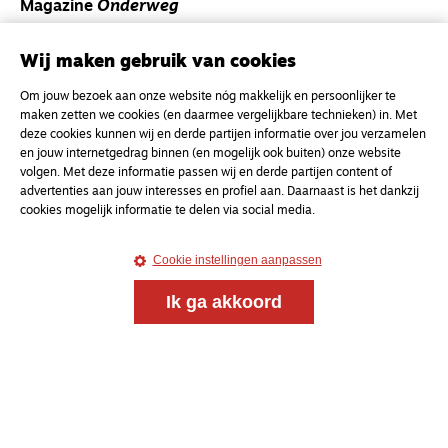
Magazine
Onderweg
Onderweg is een platform voor ontmoeting, vorming
en gesprek voor christenen onderweg, in het bijzonder
Wij maken gebruik van cookies
voor de Nederlandse Gereformeerde Kerken.
Om jouw bezoek aan onze website nóg makkelijk en persoonlijker te
maken zetten we cookies (en daarmee vergelijkbare technieken) in. Met
Magazine
Onderweg
deze cookies kunnen wij en derde partijen informatie over jou verzamelen
en jouw internetgedrag binnen (en mogelijk ook buiten) onze website
Kvk-nummer 33277063
volgen. Met deze informatie passen wij en derde partijen content of
NL46 INGB 0117 5827 86
advertenties aan jouw interesses en profiel aan. Daarnaast is het dankzij
cookies mogelijk informatie te delen via social media.
info@onderwegonline.nl
Cookie instellingen aanpassen
Ik ga akkoord
© 2021 - 2026 Magazine
Onderweg