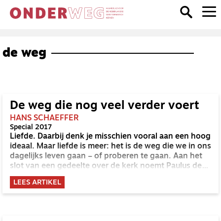
de weg
De weg die nog veel verder voert
HANS SCHAEFFER
Special 2017
Liefde. Daarbij denk je misschien vooral aan een hoog
ideaal. Maar liefde is meer: het is de weg die we in ons
dagelijks leven gaan – of proberen te gaan. Aan het
slot van een gedeelte over de kerk noemt Paulus de
liefde een weg ‘die nog veel verder voert’ (1 Korintiërs
LEES ARTIKEL
12:31). In de kerk zijn zo veel verschillende gaven en
talenten, zo veel dynamiek en beweging. Tegelijk is er
maar één Heer, Jezus Christus. De liefde vergaat nooit
en blijft tot in eeuwigheid (1 Korintiërs 13:8-13).