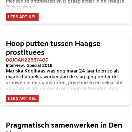
mensen te ontmoeten en is graag actief in de Haagse
Rivierenbuurt.
LEES ARTIKEL
Hoop putten tussen Haagse
prostituees
08JOAN22667400
Interview
Special 2018
Mariska Koolhaas was nog maar 24 jaar toen ze als
maatschappelijk werker aan de slag ging onder de
vrouwen in de raamstraten, privéhuizen en seksclubs
van Den Haag. Ze kwam om hoop te brengen, maar
ontdekte dat de prostituees haar net zo goed hoop te
LEES ARTIKEL
bieden hebben. ‘Sommige vrouwen kenden hele
psalmen uit hun hoofd.’
Pragmatisch samenwerken in Den