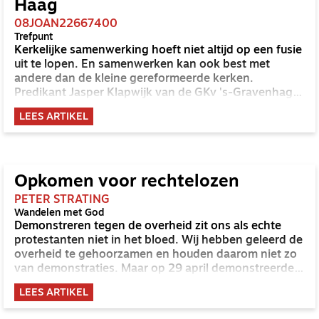
Haag
08JOAN22667400
Trefpunt
Kerkelijke samenwerking hoeft niet altijd op een fusie
uit te lopen. En samenwerken kan ook best met
andere dan de kleine gereformeerde kerken.
Predikant Jasper Klapwijk van de GKv 's-Gravenhage-
Centrum/Scheveningen kiest voor een pragmatische
LEES ARTIKEL
aanpak. 'Als zich initiatieven aandienen, pakken we
die graag op. Maar op de klassieke wijze
samenspreken doen we al jaren niet meer.'
Opkomen voor rechtelozen
PETER STRATING
Wandelen met God
Demonstreren tegen de overheid zit ons als echte
protestanten niet in het bloed. Wij hebben geleerd de
overheid te gehoorzamen en houden daarom niet zo
van demonstraties. Maar op 29 april demonstreerde
een groepje mensen in Den Haag tegen onze
LEES ARTIKEL
regering, en verreweg de meesten van hen waren
christen. Wat was er aan de hand?