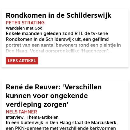
Rondkomen in de Schilderswijk
PETER STRATING
Wandelen met God
Enkele maanden geleden zond RTL de tv-serie
Rondkomen in de Schilderswijk uit, een gefilmd
portret van een aantal bewoners rond een pleintje in
Den Haag. Vooral oorspronkelijke ‘Hagenezen’
kwamen aan het woord. Wie naar de serie keek, kreeg
LEES ARTIKEL
de indruk dat de Schilderswijk nog een ouderwetse
Haagse volksbuurt is. De werkelijkheid is anders.
René de Reuver: ‘Verschillen
kunnen voor ongekende
verdieping zorgen’
NELS FAHNER
Interview
Thema-artikelen
In een buitenwijk in Den Haag staat de Marcuskerk,
een PKN-gemeente met verschillende kerkvormen