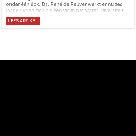
onder één dak. Ds. René de Reuver werkt er nu zes
jaar en voelt zich als een vis in het water. Diversiteit
heeft oude theologische papieren, meent hij. In de
LEES ARTIKEL
kerk moet je eenheid zoeken, geen uniformiteit.