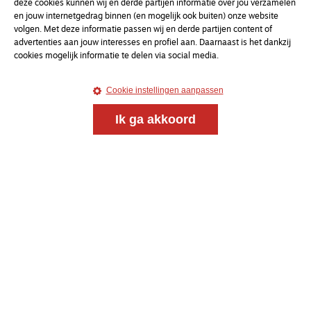
deze cookies kunnen wij en derde partijen informatie over jou verzamelen
en jouw internetgedrag binnen (en mogelijk ook buiten) onze website
volgen. Met deze informatie passen wij en derde partijen content of
advertenties aan jouw interesses en profiel aan. Daarnaast is het dankzij
cookies mogelijk informatie te delen via social media.
Cookie instellingen aanpassen
Ik ga akkoord
Magazine
Onderweg
Onderweg is een platform voor ontmoeting, vorming
en gesprek voor christenen onderweg, in het bijzonder
voor de Nederlandse Gereformeerde Kerken.
Magazine
Onderweg
Kvk-nummer 33277063
NL46 INGB 0117 5827 86
info@onderwegonline.nl