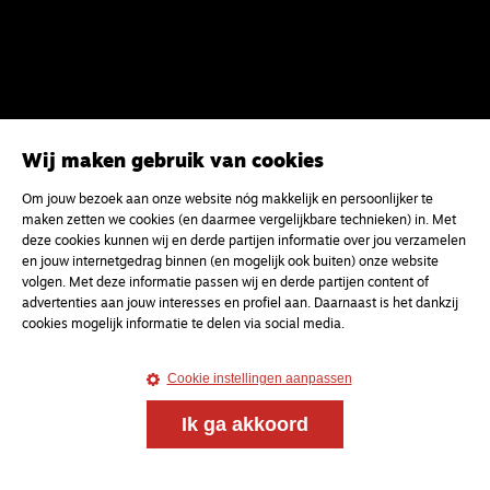
Wij maken gebruik van cookies
Om jouw bezoek aan onze website nóg makkelijk en persoonlijker te
Magazine
Onderweg
maken zetten we cookies (en daarmee vergelijkbare technieken) in. Met
deze cookies kunnen wij en derde partijen informatie over jou verzamelen
Onderweg is een platform voor ontmoeting, vorming
en jouw internetgedrag binnen (en mogelijk ook buiten) onze website
en gesprek voor christenen onderweg, in het bijzonder
volgen. Met deze informatie passen wij en derde partijen content of
voor de Nederlandse Gereformeerde Kerken.
advertenties aan jouw interesses en profiel aan. Daarnaast is het dankzij
cookies mogelijk informatie te delen via social media.
Magazine
Onderweg
Cookie instellingen aanpassen
Kvk-nummer 33277063
NL46 INGB 0117 5827 86
Ik ga akkoord
info@onderwegonline.nl