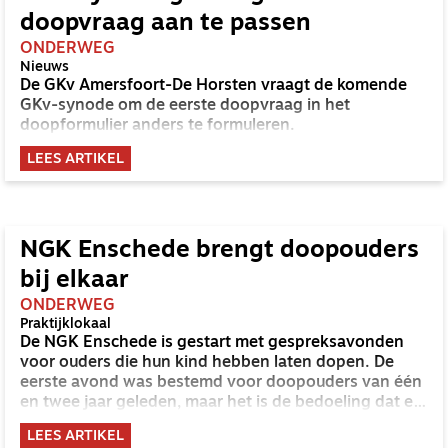
doopvraag aan te passen
ONDERWEG
Nieuws
De GKv Amersfoort-De Horsten vraagt de komende
GKv-synode om de eerste doopvraag in het
doopformulier anders te formuleren.
LEES ARTIKEL
NGK Enschede brengt doopouders
bij elkaar
ONDERWEG
Praktijklokaal
De NGK Enschede is gestart met gespreksavonden
voor ouders die hun kind hebben laten dopen. De
eerste avond was bestemd voor doopouders van één
en twee jaar geleden, maar het is de bedoeling dat er
in het vervolg aparte avonden worden georganiseerd
LEES ARTIKEL
voor doopouders van één, twee, drie en vier jaar