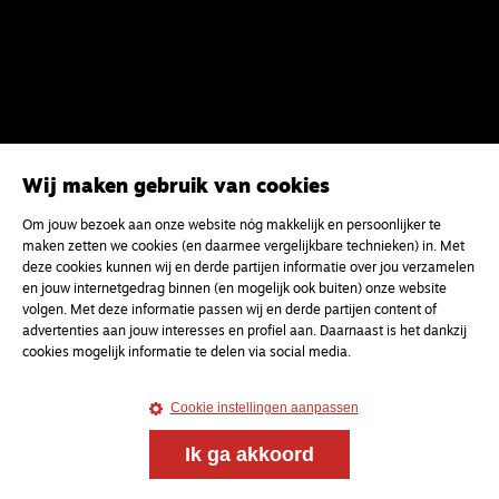
Wij maken gebruik van cookies
Om jouw bezoek aan onze website nóg makkelijk en persoonlijker te
Magazine
Onderweg
maken zetten we cookies (en daarmee vergelijkbare technieken) in. Met
deze cookies kunnen wij en derde partijen informatie over jou verzamelen
Onderweg is een platform voor ontmoeting, vorming
en jouw internetgedrag binnen (en mogelijk ook buiten) onze website
en gesprek voor christenen onderweg, in het bijzonder
volgen. Met deze informatie passen wij en derde partijen content of
voor de Nederlandse Gereformeerde Kerken.
advertenties aan jouw interesses en profiel aan. Daarnaast is het dankzij
cookies mogelijk informatie te delen via social media.
Magazine
Onderweg
Cookie instellingen aanpassen
Kvk-nummer 33277063
NL46 INGB 0117 5827 86
Ik ga akkoord
info@onderwegonline.nl