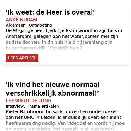
‘Ik weet: de Heer is overal’
ANKE NIJDAM
Algemeen
Ontmoeting
De 95-jarige heer Tjerk Tjerkstra woont in zijn huis in
Amsterdam, gelegen aan het water, samen met zijn
oudste dochter. In dit huis hield hij jarenlang zijn
huisartsenpraktijk. Wat drijft hem?
LEES ARTIKEL
‘Ik vind het nieuwe normaal
verschrikkelijk abnormaal!’
LEENDERT DE JONG
Interview
Thema-artikelen
Pieter Barnhoorn, huisarts, docent en onderzoeker
aan het UMC in Leiden, is er duidelijk over: een mens
heeft aanraking nodig. Van videobellen wordt hij moe
en ‘vooral verdrietig: het bepaalt je bij wat je mist’.