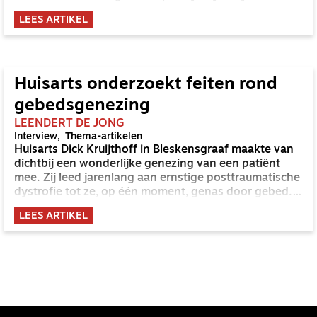
Barnhoorn is bang voor een langdurige ‘samenleving-
LEES ARTIKEL
op-afstand’, omdat die ‘weleens meer slachtoffers
kan maken dan het coronavirus’.
Huisarts onderzoekt feiten rond
gebedsgenezing
LEENDERT DE JONG
Interview
Thema-artikelen
Huisarts Dick Kruijthoff in Bleskensgraaf maakte van
dichtbij een wonderlijke genezing van een patiënt
mee. Zij leed jarenlang aan ernstige posttraumatische
dystrofie tot ze, op één moment, genas door gebed.
Deze gebeurtenis stimuleerde Kruijthoff tot verder
LEES ARTIKEL
onderzoek naar gebedsgenezing. Wat is hier echt in
en wat niet? Wat zijn de feiten?