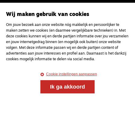
Wij maken gebruik van cookies
Magazine
Onderweg
Om jouw bezoek aan onze website nóg makkelijk en persoonlijker te
maken zetten we cookies (en daarmee vergelijkbare technieken) in. Met
Onderweg is een platform voor ontmoeting, vorming
deze cookies kunnen wij en derde partijen informatie over jou verzamelen
en gesprek voor christenen onderweg, in het bijzonder
en jouw internetgedrag binnen (en mogelijk ook buiten) onze website
voor de Nederlandse Gereformeerde Kerken.
volgen. Met deze informatie passen wij en derde partijen content of
advertenties aan jouw interesses en profiel aan. Daarnaast is het dankzij
cookies mogelijk informatie te delen via social media.
Magazine
Onderweg
Kvk-nummer 33277063
Cookie instellingen aanpassen
NL46 INGB 0117 5827 86
Ik ga akkoord
info@onderwegonline.nl