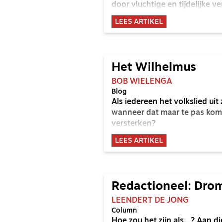
door vluchtige en tijdelijke ve
LEES ARTIKEL
Het Wilhelmus
BOB WIELENGA
Blog
Als iedereen het volkslied uit
wanneer dat maar te pas komt
versterken?
LEES ARTIKEL
Redactioneel: Dro
LEENDERT DE JONG
Column
Hoe zou het zijn als…? Aan d