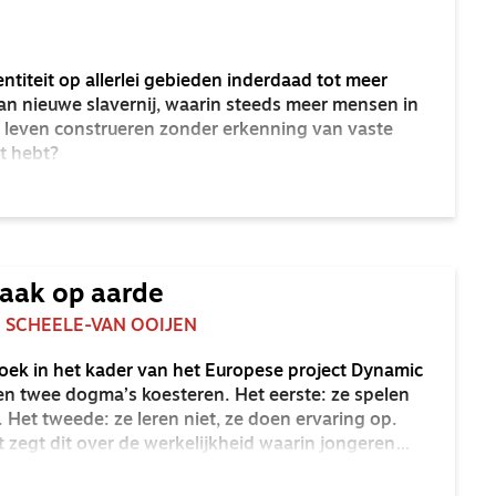
dentiteit op allerlei gebieden inderdaad tot meer
van nieuwe slavernij, waarin steeds meer mensen in
e leven construeren zonder erkenning van vaste
kt hebt?
taak op aarde
 SCHEELE-VAN OOIJEN
oek in het kader van het Europese project Dynamic
ren twee dogma’s koesteren. Het eerste: ze spelen
f. Het tweede: ze leren niet, ze doen ervaring op.
zegt dit over de werkelijkheid waarin jongeren