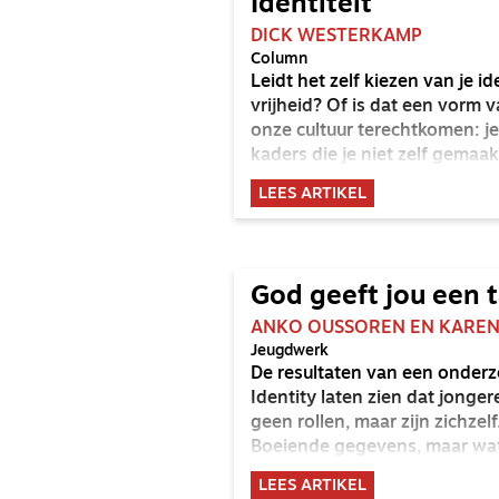
Identiteit
DICK WESTERKAMP
Column
Leidt het zelf kiezen van je i
vrijheid? Of is dat een vorm 
onze cultuur terechtkomen: j
kaders die je niet zelf gemaa
LEES ARTIKEL
God geeft jou een 
ANKO OUSSOREN EN KAREN
Jeugdwerk
De resultaten van een onderz
Identity laten zien dat jonge
geen rollen, maar zijn zichzel
Boeiende gegevens, maar wat 
vandaag leven?
LEES ARTIKEL