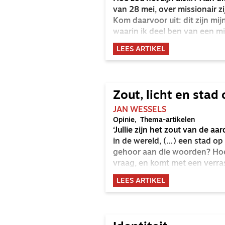
van 28 mei, over missionair zij
Kom daarvoor uit: dit zijn mij
waarin ik deel ben van een m
LEES ARTIKEL
Zout, licht en stad
JAN WESSELS
Opinie
Thema-artikelen
‘Jullie zijn het zout van de aard
in de wereld, (…) een stad op
gehoor aan die woorden? Hoe 
vraag, en komt met een verr
LEES ARTIKEL