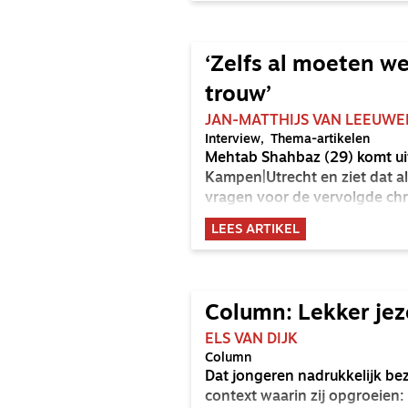
‘Zelfs al moeten we
trouw’
JAN-MATTHIJS VAN LEEUWE
Interview
Thema-artikelen
Mehtab Shahbaz (29) komt uit 
Kampen|Utrecht en ziet dat a
vragen voor de vervolgde chri
LEES ARTIKEL
Column: Lekker jeze
ELS VAN DIJK
Column
Dat jongeren nadrukkelijk bez
context waarin zij opgroeien