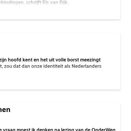
rbindingen, schrijft Els van Dijk.
 zijn hoofd kent en het uit volle borst meezingt
, zou dat dan onze identiteit als Nederlanders
men
ie vraag moest ik denken na lezing van de OnderWeg