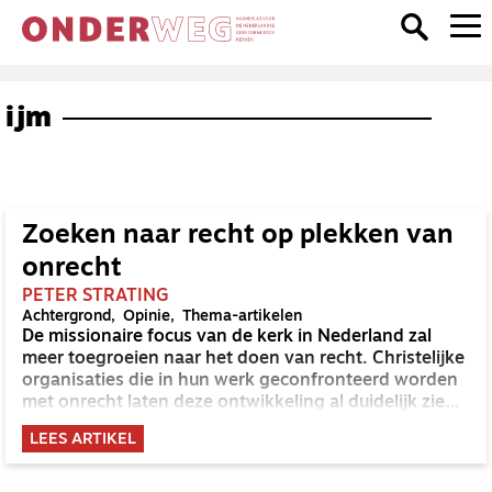
ijm
Zoeken naar recht op plekken van
onrecht
PETER STRATING
Achtergrond
Opinie
Thema-artikelen
De missionaire focus van de kerk in Nederland zal
meer toegroeien naar het doen van recht. Christelijke
organisaties die in hun werk geconfronteerd worden
met onrecht laten deze ontwikkeling al duidelijk zien.
Ik heb dat van dichtbij ervaren op een terrein waar ik
LEES ARTIKEL
zelf direct bij betrokken ben geweest: de hulp aan
vrouwen in de prostitutie.