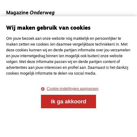
Magazine
Onderweg
Onderweg is een platform voor ontmoeting, vorming
Wij maken gebruik van cookies
en gesprek voor christenen onderweg, in het bijzonder
voor de Nederlandse Gereformeerde Kerken.
Om jouw bezoek aan onze website nóg makkelijk en persoonlijker te
maken zetten we cookies (en daarmee vergelijkbare technieken) in. Met
Magazine
Onderweg
deze cookies kunnen wij en derde partijen informatie over jou verzamelen
en jouw internetgedrag binnen (en mogelijk ook buiten) onze website
Kvk-nummer 33277063
volgen. Met deze informatie passen wij en derde partijen content of
advertenties aan jouw interesses en profiel aan. Daarnaast is het dankzij
NL46 INGB 0117 5827 86
cookies mogelijk informatie te delen via social media.
info@onderwegonline.nl
Cookie instellingen aanpassen
Ik ga akkoord