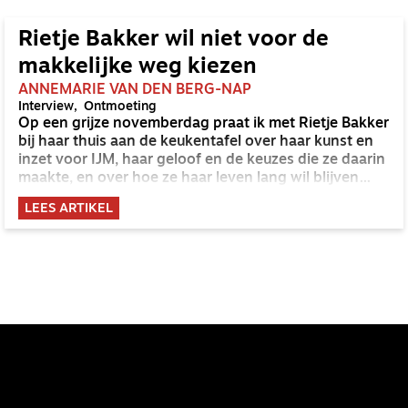
Rietje Bakker wil niet voor de
makkelijke weg kiezen
ANNEMARIE VAN DEN BERG-NAP
Interview
Ontmoeting
Op een grijze novemberdag praat ik met Rietje Bakker
bij haar thuis aan de keukentafel over haar kunst en
inzet voor IJM, haar geloof en de keuzes die ze daarin
maakte, en over hoe ze haar leven lang wil blijven
leren. ‘Ik wil geen spijt hebben dat ik iets niet heb
LEES ARTIKEL
gedaan omdat ik het niet durfde.’