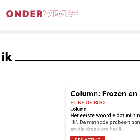
ik
Column: Frozen en 
ELINE DE BOO
Column
Het eerste woordje dat mijn t
‘ik’. De methode probeert aan
en die draait om het ik.