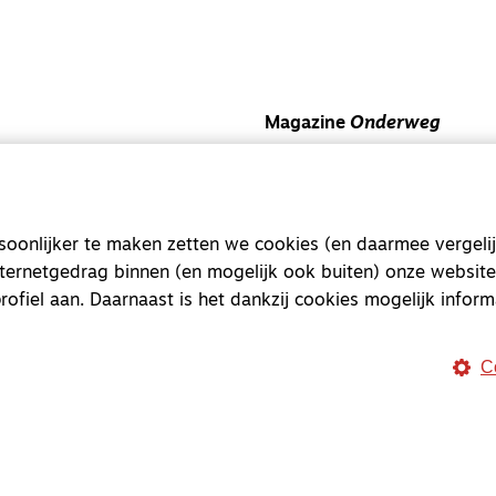
Magazine
Onderweg
Onderweg is een platform v
onderweg, in het bijzonder
Magazine
Onderweg
onlijker te maken zetten we cookies (en daarmee vergelij
nternetgedrag binnen (en mogelijk ook buiten) onze website
Kvk-nummer 33277063
rofiel aan. Daarnaast is het dankzij cookies mogelijk inform
NL46 INGB 0117 5827 86
info@onderwegonline.nl
C