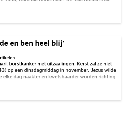
 hond, want die rouwt mee. ‘De hele roedel is uit
de en ben heel blij’
tikelen
ari: borstkanker met uitzaaiingen. Kerst zal ze niet
 (43) op een dinsdagmiddag in november. ‘Jezus wilde
me elke dag naakter en kwetsbaarder worden richting