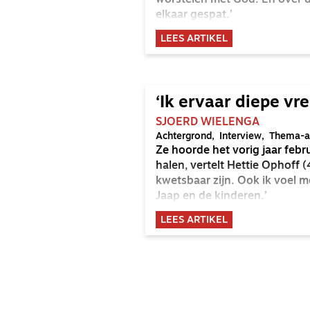
worstelen met God. En over de
elkaar gespat.’
LEES ARTIKEL
‘Ik ervaar diepe vre
SJOERD WIELENGA
Achtergrond
Interview
Thema-ar
Ze hoorde het vorig jaar febru
halen, vertelt Hettie Ophoff
kwetsbaar zijn. Ook ik voel 
Jaap en de kinderen.’
LEES ARTIKEL