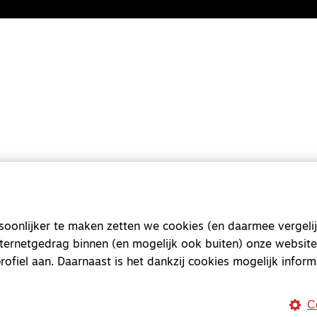
Magazine
Onderweg
Onderweg is een platform v
onderweg, in het bijzonder
onlijker te maken zetten we cookies (en daarmee vergelij
nternetgedrag binnen (en mogelijk ook buiten) onze website
Magazine
Onderweg
rofiel aan. Daarnaast is het dankzij cookies mogelijk inform
Kvk-nummer 33277063
NL46 INGB 0117 5827 86
C
info@onderwegonline.nl