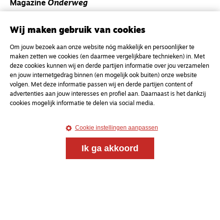
Magazine
Onderweg
Onderweg is een platform voor ontmoeting, vorming
en gesprek voor christenen onderweg, in het bijzonder
Wij maken gebruik van cookies
voor de Nederlandse Gereformeerde Kerken.
Om jouw bezoek aan onze website nóg makkelijk en persoonlijker te
maken zetten we cookies (en daarmee vergelijkbare technieken) in. Met
Magazine
Onderweg
deze cookies kunnen wij en derde partijen informatie over jou verzamelen
en jouw internetgedrag binnen (en mogelijk ook buiten) onze website
Kvk-nummer 33277063
volgen. Met deze informatie passen wij en derde partijen content of
NL46 INGB 0117 5827 86
advertenties aan jouw interesses en profiel aan. Daarnaast is het dankzij
cookies mogelijk informatie te delen via social media.
info@onderwegonline.nl
Cookie instellingen aanpassen
Ik ga akkoord
© 2021 - 2026 Magazine
Onderweg