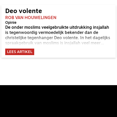
Deo volente
ROB VAN HOUWELINGEN
Opinie
De onder moslims veelgebruikte uitdrukking insjallah
is tegenwoordig vermoedelijk bekender dan de
christelijke tegenhanger Deo volente. In het dagelijks
spraakgebruik van moslims is insjallah veel meer
ingeburgerd dan Deo volente bij de meeste
LEES ARTIKEL
christenen. Rob van Houwelingen onderzoekt de
betekenis van Deo volente voor ons.