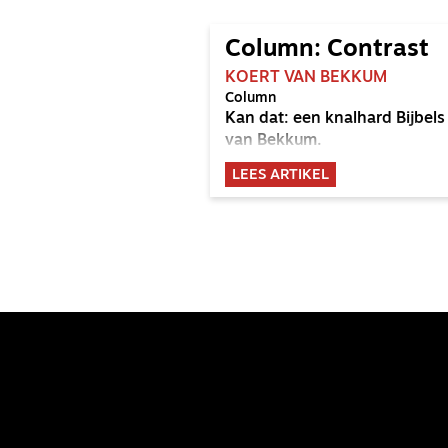
Column: Contrast
KOERT VAN BEKKUM
Column
Kan dat: een knalhard Bijbel
van Bekkum.
LEES ARTIKEL