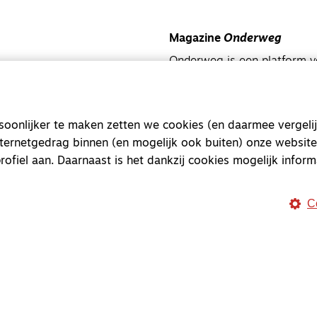
Magazine
Onderweg
Onderweg is een platform v
onderweg, in het bijzonder
Magazine
Onderweg
onlijker te maken zetten we cookies (en daarmee vergelij
Kvk-nummer 33277063
nternetgedrag binnen (en mogelijk ook buiten) onze website
NL46 INGB 0117 5827 86
rofiel aan. Daarnaast is het dankzij cookies mogelijk inform
info@onderwegonline.nl
C