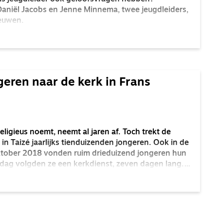
aniël Jacobs en Jenne Minnema, twee jeugdleiders,
eeuwen.
eren naar de kerk in Frans
eligieus noemt, neemt al jaren af. Toch trekt de
n Taizé jaarlijks tienduizenden jongeren. Ook in de
ktober 2018 vonden ruim drieduizend jongeren hun
r dag volgden ze een kerkdienst, zeven dagen lang.
tergemeenschap toch zo populair?