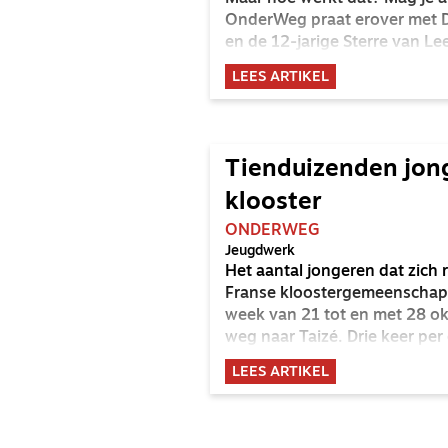
OnderWeg praat erover met D
en de 12-jarige Sterre van L
LEES ARTIKEL
Tienduizenden jong
klooster
ONDERWEG
Jeugdwerk
Het aantal jongeren dat zich r
Franse kloostergemeenschap i
week van 21 tot en met 28 o
weg naar Taizé. Drie keer pe
Wat maakt deze Franse kloos
LEES ARTIKEL