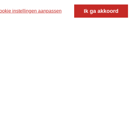
oor ontmoeting, vorming en gesprek voor christenen
Ik ga akkoord
ookie instellingen aanpassen
 voor de Nederlandse Gereformeerde Kerken.