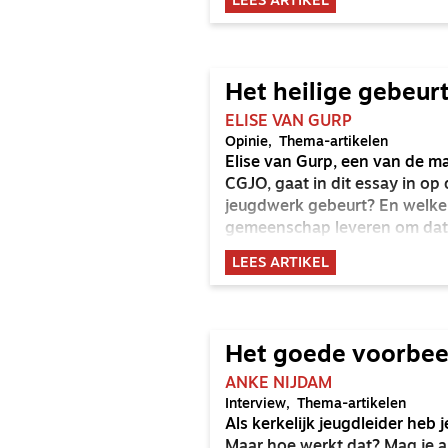
LEES ARTIKEL
Het heilige gebeur
ELISE VAN GURP
Opinie
Thema-artikelen
Elise van Gurp, een van de m
CGJO, gaat in dit essay in op d
jeugdwerk gebeurt? En welke 
gemeenschap leveren om dat 
LEES ARTIKEL
Het goede voorbee
ANKE NIJDAM
Interview
Thema-artikelen
Als kerkelijk jeugdleider heb 
Maar hoe werkt dat? Mag je a