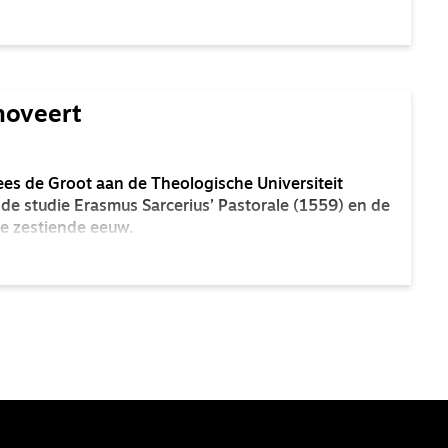
 elkaar scherp bevragen en samen verder willen
moveert
es de Groot aan de Theologische Universiteit
e studie Erasmus Sarcerius’ Pastorale (1559) en de
e zestiende eeuw.