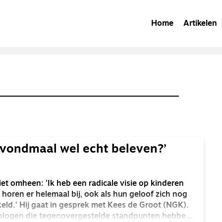
Home
Artikelen
avondmaal wel echt beleven?’
iet omheen: 'Ik heb een radicale visie op kinderen
horen er helemaal bij, ook als hun geloof zich nog
keld.' Hij gaat in gesprek met Kees de Groot (NGK).
ologen die tegenovergestelde standpunten hebben,