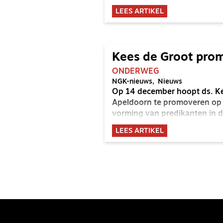
intens naar elkaar luisteren,
LEES ARTIKEL
komen.
Kees de Groot pro
ONDERWEG
NGK-nieuws
Nieuws
Op 14 december hoopt ds. Ke
Apeldoorn te promoveren op d
vorming van predikanten in d
LEES ARTIKEL