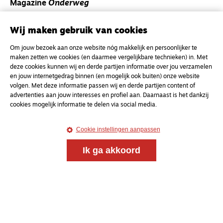
Magazine
Onderweg
Onderweg is een platform voor ontmoeting, vorming
en gesprek voor christenen onderweg, in het bijzonder
Wij maken gebruik van cookies
voor de Nederlandse Gereformeerde Kerken.
Om jouw bezoek aan onze website nóg makkelijk en persoonlijker te
maken zetten we cookies (en daarmee vergelijkbare technieken) in. Met
Magazine
Onderweg
deze cookies kunnen wij en derde partijen informatie over jou verzamelen
en jouw internetgedrag binnen (en mogelijk ook buiten) onze website
Kvk-nummer 33277063
volgen. Met deze informatie passen wij en derde partijen content of
NL46 INGB 0117 5827 86
advertenties aan jouw interesses en profiel aan. Daarnaast is het dankzij
cookies mogelijk informatie te delen via social media.
info@onderwegonline.nl
Cookie instellingen aanpassen
Ik ga akkoord
© 2021 - 2026 Magazine
Onderweg