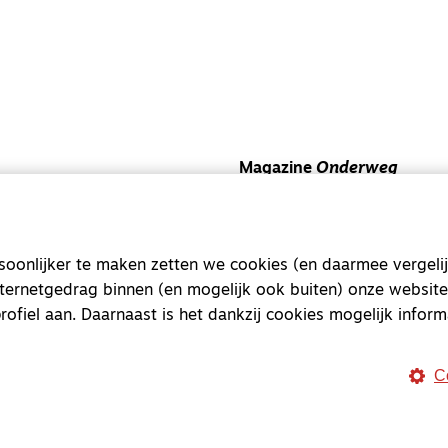
Magazine
Onderweg
Onderweg is een platform v
onderweg, in het bijzonder
onlijker te maken zetten we cookies (en daarmee vergelij
Magazine
Onderweg
nternetgedrag binnen (en mogelijk ook buiten) onze website
Kvk-nummer 33277063
rofiel aan. Daarnaast is het dankzij cookies mogelijk inform
NL46 INGB 0117 5827 86
info@onderwegonline.nl
C