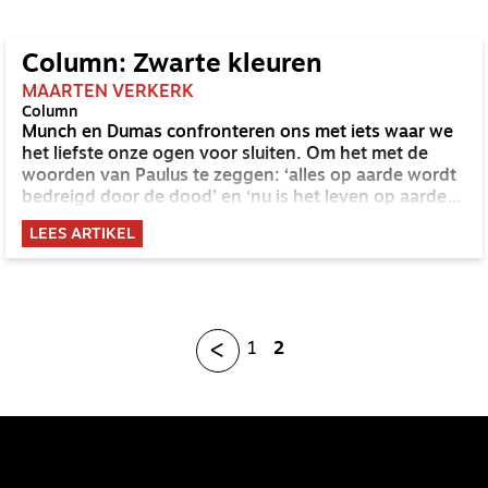
Column: Zwarte kleuren
MAARTEN VERKERK
Column
Munch en Dumas confronteren ons met iets waar we
het liefste onze ogen voor sluiten. Om het met de
woorden van Paulus te zeggen: ‘alles op aarde wordt
bedreigd door de dood’ en ‘nu is het leven op aarde
nog vol pijn en ellende’.
LEES ARTIKEL
<
1
2