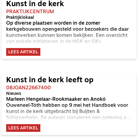
Kunst in de kerk
PRAKTIJKCENTRUM
Praktijklokaal
Op diverse plaatsen worden in de zomer
kerkgebouwen opengesteld voor bezoekers die daar
kunstwerken kunnen komen bekijken. Een overzicht
van enkele initiatieven in de NGK en GKv.
LEES ARTIKEL
Kunst in de kerk leeft op
08JOAN22667400
Nieuws
Marleen Hengelaar-Rookmaaker en Anokó
Ouweneel-Tóth hebben op 9 mei het Handboek voor
kunst in de kerk uitgebracht bij Buijten &
Schipperheijn. De auteurs signaleren een opleving op
het terrein van beeldende kunst in de kerk.
LEES ARTIKEL