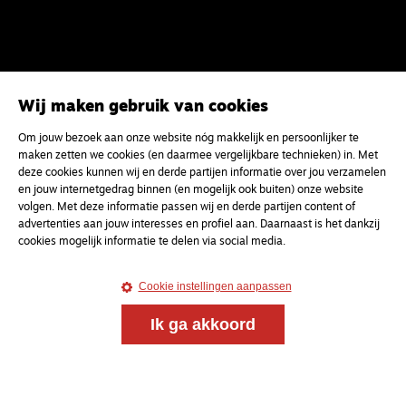
Wij maken gebruik van cookies
Om jouw bezoek aan onze website nóg makkelijk en persoonlijker te
Magazine
Onderweg
maken zetten we cookies (en daarmee vergelijkbare technieken) in. Met
deze cookies kunnen wij en derde partijen informatie over jou verzamelen
Onderweg is een platform voor ontmoeting, vorming
en jouw internetgedrag binnen (en mogelijk ook buiten) onze website
en gesprek voor christenen onderweg, in het bijzonder
volgen. Met deze informatie passen wij en derde partijen content of
voor de Nederlandse Gereformeerde Kerken.
advertenties aan jouw interesses en profiel aan. Daarnaast is het dankzij
cookies mogelijk informatie te delen via social media.
Magazine
Onderweg
Kvk-nummer 33277063
Cookie instellingen aanpassen
NL46 INGB 0117 5827 86
Ik ga akkoord
info@onderwegonline.nl