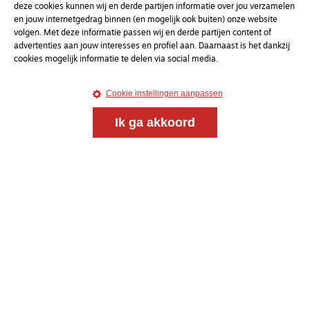
deze cookies kunnen wij en derde partijen informatie over jou verzamelen
en jouw internetgedrag binnen (en mogelijk ook buiten) onze website
Magazine
Onderweg
volgen. Met deze informatie passen wij en derde partijen content of
Onderweg is een platform voor ontmoeting, vorming
advertenties aan jouw interesses en profiel aan. Daarnaast is het dankzij
en gesprek voor christenen onderweg, in het bijzonder
cookies mogelijk informatie te delen via social media.
voor de Nederlandse Gereformeerde Kerken.
Cookie instellingen aanpassen
Magazine
Onderweg
Ik ga akkoord
Kvk-nummer 33277063
NL46 INGB 0117 5827 86
info@onderwegonline.nl