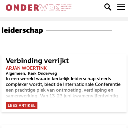
leiderschap
Verbinding verrijkt
ARJAN WOERTINK
Algemeen
Kerk Onderweg
In een wereld waarin kerkelijk leiderschap steeds
complexer wordt, biedt de Internationale Conferentie
een prachtige plek van ontmoeting, verdieping en
samenwerking. Van 13-23 juni kwamenvijfentwintig
voorgangers, theologen en kerkelijke leiders uit
LEES ARTIKEL
vijftien verschillende landen samen in Nederland om
te reflecteren op het thema ‘An excellent task’.