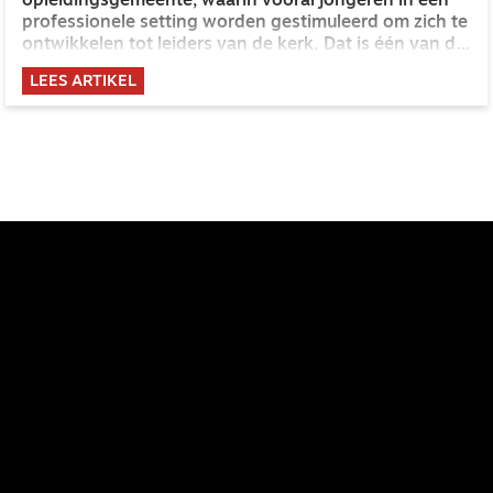
opleidingsgemeente, waarin vooral jongeren in een
professionele setting worden gestimuleerd om zich te
ontwikkelen tot leiders van de kerk. Dat is één van de
speerpunten in het nieuwe visiemanifest Licht aan.
LEES ARTIKEL