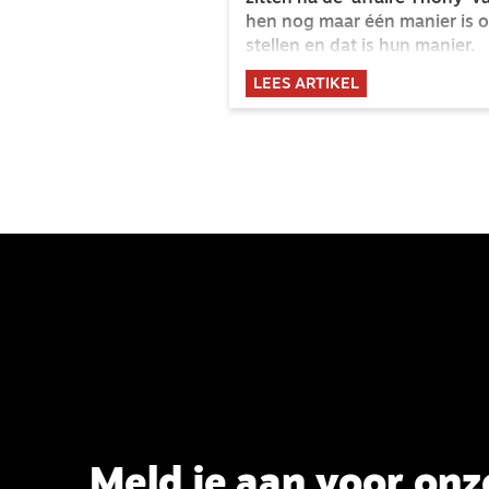
hen nog maar één manier is 
stellen en dat is hun manier.
LEES ARTIKEL
Meld je aan voor onz