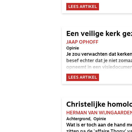
anders zijn. Hoe moet je daar
LEES ARTIKEL
Een veilige kerk g
JAAP OPHOFF
Opinie
Je zou verwachten dat kerken 
besef echter dat je niet zoma
opneemt in een visiedocumen
LEES ARTIKEL
Christelijke homolo
HERMAN VAN WIJNGAARDE
Achtergrond
Opinie
Wat is er toch aan de hand me
zitten na de 'affaire Thony' 