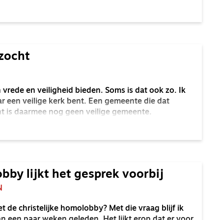
 als christen op reageren?
ezocht
vrede en veiligheid bieden. Soms is dat ook zo. Ik
ar een veilige kerk bent. Een gemeente die dat
t is daarmee nog geen veilige gemeente.
bby lijkt het gesprek voorbij
N
t de christelijke homolobby? Met die vraag blijf ik
van een paar weken geleden. Het lijkt erop dat er voor