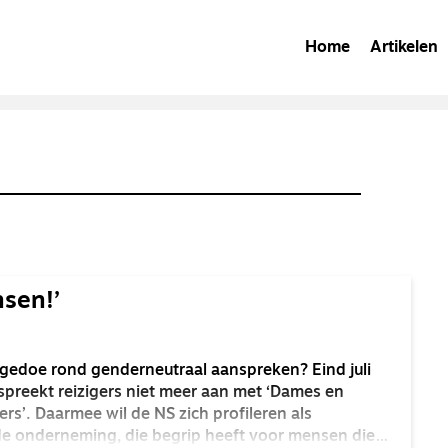
Home
Artikelen
sen!’
 gedoe rond genderneutraal aanspreken? Eind juli
spreekt reizigers niet meer aan met ‘Dames en
ers’. Daarmee wil de NS zich profileren als
e onderneming, die begrip heeft voor mensen die