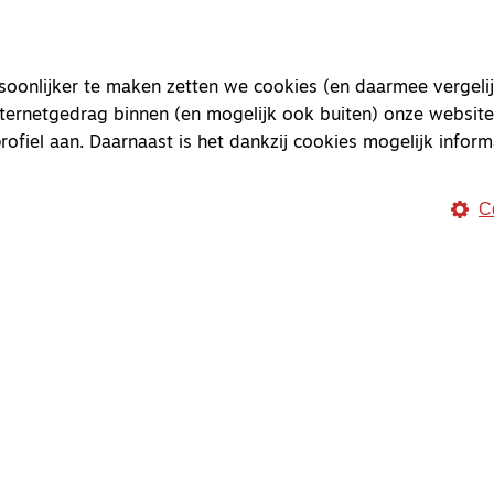
Magazine
Onderweg
onlijker te maken zetten we cookies (en daarmee vergelij
Onderweg is een platform v
nternetgedrag binnen (en mogelijk ook buiten) onze website
onderweg, in het bijzonder
rofiel aan. Daarnaast is het dankzij cookies mogelijk inform
Magazine
Onderweg
C
Kvk-nummer 33277063
NL46 INGB 0117 5827 86
info@onderwegonline.nl