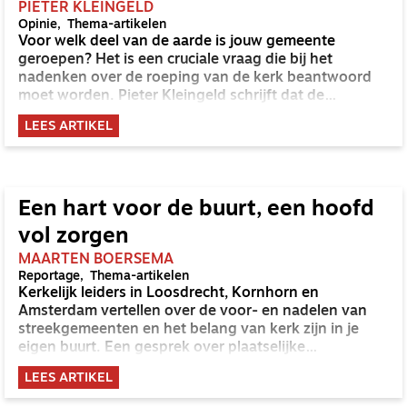
PIETER KLEINGELD
Opinie
Thema-artikelen
Voor welk deel van de aarde is jouw gemeente
geroepen? Het is een cruciale vraag die bij het
nadenken over de roeping van de kerk beantwoord
moet worden. Pieter Kleingeld schrijft dat de
omgeving waarin je kerk bent niet uit dat antwoord
LEES ARTIKEL
weggelaten kan worden.
Een hart voor de buurt, een hoofd
vol zorgen
MAARTEN BOERSEMA
Reportage
Thema-artikelen
Kerkelijk leiders in Loosdrecht, Kornhorn en
Amsterdam vertellen over de voor- en nadelen van
streekgemeenten en het belang van kerk zijn in je
eigen buurt. Een gesprek over plaatselijke
verbondenheid, hart voor de buurt en principes.
LEES ARTIKEL