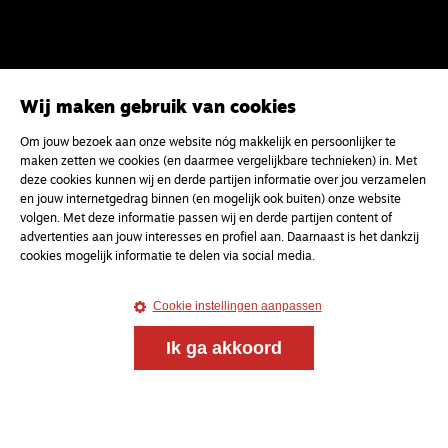
Wij maken gebruik van cookies
Om jouw bezoek aan onze website nóg makkelijk en persoonlijker te
Magazine
Onderweg
maken zetten we cookies (en daarmee vergelijkbare technieken) in. Met
Onderweg is een platform voor ontmoeting, vorming
deze cookies kunnen wij en derde partijen informatie over jou verzamelen
en gesprek voor christenen onderweg, in het bijzonder
en jouw internetgedrag binnen (en mogelijk ook buiten) onze website
volgen. Met deze informatie passen wij en derde partijen content of
voor de Nederlandse Gereformeerde Kerken.
advertenties aan jouw interesses en profiel aan. Daarnaast is het dankzij
cookies mogelijk informatie te delen via social media.
Magazine
Onderweg
Kvk-nummer 33277063
Cookie instellingen aanpassen
NL46 INGB 0117 5827 86
Ik ga akkoord
info@onderwegonline.nl