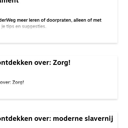
tament
derWeg meer leren of doorpraten, alleen of met
je tips en suggesties.
ontdekken over: Zorg!
over: Zorg!
ontdekken over: moderne slavernij