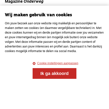
Magazine
Onderweg
Onderweg is een platform voor ontmoeting, vorming
en gesprek voor christenen onderweg, in het bijzonder
Wij maken gebruik van cookies
voor de Nederlandse Gereformeerde Kerken.
Om jouw bezoek aan onze website nóg makkelijk en persoonlijker te
maken zetten we cookies (en daarmee vergelijkbare technieken) in. Met
Magazine
Onderweg
deze cookies kunnen wij en derde partijen informatie over jou verzamelen
en jouw internetgedrag binnen (en mogelijk ook buiten) onze website
Kvk-nummer 33277063
volgen. Met deze informatie passen wij en derde partijen content of
NL46 INGB 0117 5827 86
advertenties aan jouw interesses en profiel aan. Daarnaast is het dankzij
cookies mogelijk informatie te delen via social media.
info@onderwegonline.nl
Cookie instellingen aanpassen
Ik ga akkoord
© 2021 - 2026 Magazine
Onderweg