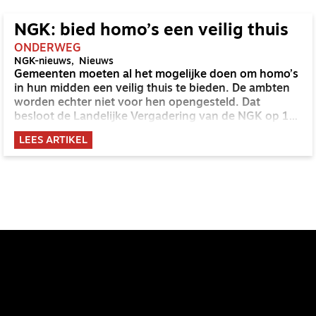
NGK: bied homo’s een veilig thuis
ONDERWEG
NGK-nieuws
Nieuws
Gemeenten moeten al het mogelijke doen om homo’s
in hun midden een veilig thuis te bieden. De ambten
worden echter niet voor hen opengesteld. Dat
besloot de Landelijke Vergadering van de NGK op 16
januari als sluitstuk van de bespreking van een
LEES ARTIKEL
rapport over homoseksualiteit.