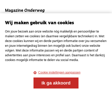
Magazine
Onderweg
Onderweg is een platform voor ontmoeting, vorming
Wij maken gebruik van cookies
en gesprek voor christenen onderweg, in het bijzonder
voor de Nederlandse Gereformeerde Kerken.
Om jouw bezoek aan onze website nóg makkelijk en persoonlijker te
maken zetten we cookies (en daarmee vergelijkbare technieken) in. Met
Magazine
Onderweg
deze cookies kunnen wij en derde partijen informatie over jou verzamelen
en jouw internetgedrag binnen (en mogelijk ook buiten) onze website
Kvk-nummer 33277063
volgen. Met deze informatie passen wij en derde partijen content of
advertenties aan jouw interesses en profiel aan. Daarnaast is het dankzij
NL46 INGB 0117 5827 86
cookies mogelijk informatie te delen via social media.
info@onderwegonline.nl
Cookie instellingen aanpassen
Ik ga akkoord