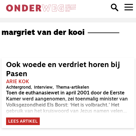
margriet van der kooi
Ook woede en verdriet horen bij
Pasen
ARIE KOK
Achtergrond
Interview
Thema-artikelen
Toen de euthanasiewet in april 2001 door de Eerste
Kamer werd aangenomen, zei toenmalig minister van
Volksgezondheid Els Borst: ‘Het is volbracht.’ Het
gebruik van het kruiswoord van Jezus namen velen
haar niet in dank af. Dat is begrijpelijk, maar het
LEES ARTIKEL
neemt niet weg dat het thema ‘voltooid leven’ zeker
met Pasen te maken heeft. Een gesprek met pastor
Margriet van der Kooi en bestuurder Esmé Wiegman.