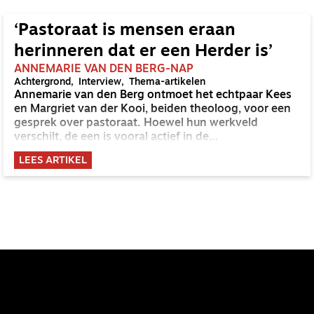
‘Pastoraat is mensen eraan
herinneren dat er een Herder is’
ANNEMARIE VAN DEN BERG-NAP
Achtergrond
Interview
Thema-artikelen
Annemarie van den Berg ontmoet het echtpaar Kees
en Margriet van der Kooi, beiden theoloog, voor een
gesprek over pastoraat. Hoewel hun werkveld
verschilt, de een is vooral actief in de
wetenschappelijke wereld, de ander in het
LEES ARTIKEL
(ziekenhuis)pastoraat, delen ze hun liefde voor
pastoraat en ‘goede theologie’. ‘Pastoraat zoekt
mensen op daar waar ze zijn, en herinnert ze aan de
goede Herder.’