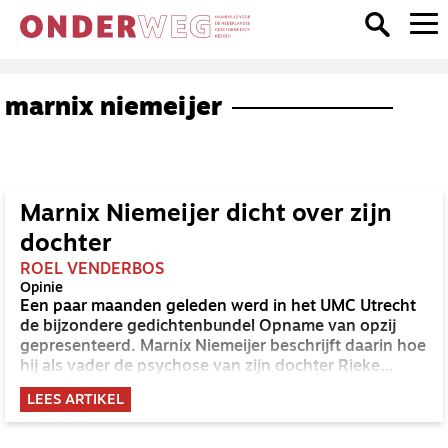
marnix niemeijer
Marnix Niemeijer dicht over zijn
dochter
ROEL VENDERBOS
Opinie
Een paar maanden geleden werd in het UMC Utrecht
de bijzondere gedichtenbundel Opname van opzij
gepresenteerd. Marnix Niemeijer beschrijft daarin hoe
hij als vader de psychose van zijn dochter Rieke
beleefde. Roel Venderbos was bij de presentatie en
LEES ARTIKEL
sprak met de vader en dichter.