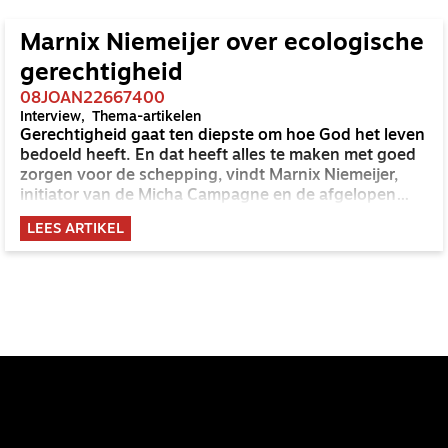
Marnix Niemeijer over ecologische
gerechtigheid
08JOAN22667400
Interview
Thema-artikelen
Gerechtigheid gaat ten diepste om hoe God het leven
bedoeld heeft. En dat heeft alles te maken met goed
zorgen voor de schepping, vindt Marnix Niemeijer,
initiator van de Micha Campagne en de afgelopen
twaalf jaar directeur van Tear. 'In de plasticsoep in de
LEES ARTIKEL
oceaan zie je Gods glorie toch niet?'