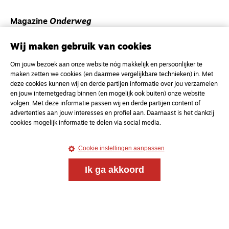
Magazine
Onderweg
Onderweg is een platform voor ontmoeting, vorming
Wij maken gebruik van cookies
en gesprek voor christenen onderweg, in het bijzonder
voor de Nederlandse Gereformeerde Kerken.
Om jouw bezoek aan onze website nóg makkelijk en persoonlijker te
maken zetten we cookies (en daarmee vergelijkbare technieken) in. Met
Magazine
Onderweg
deze cookies kunnen wij en derde partijen informatie over jou verzamelen
en jouw internetgedrag binnen (en mogelijk ook buiten) onze website
Kvk-nummer 33277063
volgen. Met deze informatie passen wij en derde partijen content of
advertenties aan jouw interesses en profiel aan. Daarnaast is het dankzij
NL46 INGB 0117 5827 86
cookies mogelijk informatie te delen via social media.
info@onderwegonline.nl
Cookie instellingen aanpassen
Ik ga akkoord